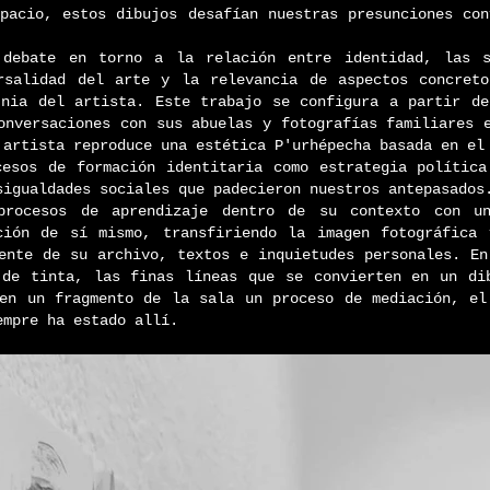
spacio, estos dibujos desafían nuestras presunciones co
 debate en torno a la relación entre identidad, las 
rsalidad del arte y la relevancia de aspectos concret
nia del artista. Este trabajo se configura a partir de 
onversaciones con sus abuelas y fotografías familiares e
artista reproduce una estética P'urhépecha basada en el 
cesos de formación identitaria como estrategia polític
sigualdades sociales que padecieron nuestros antepasados
procesos de aprendizaje dentro de su contexto con u
ión de sí mismo, transfiriendo la imagen fotográfica
ente de su archivo, textos e inquietudes personales. En
 de tinta, las finas líneas que se convierten en un di
 en un fragmento de la sala un proceso de mediación, e
empre ha estado allí.